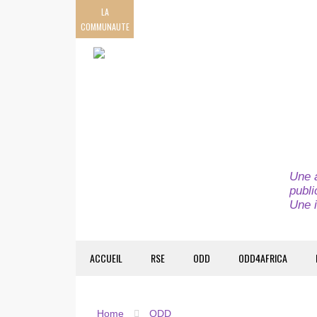
LA
COMMUNAUTE
Une a
publi
Une i
ACCUEIL
RSE
ODD
ODD4AFRICA
Home
ODD