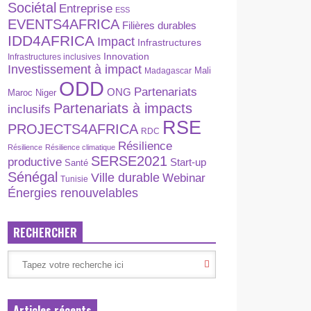
Sociétal
Entreprise
ESS
EVENTS4AFRICA
Filières durables
IDD4AFRICA
Impact
Infrastructures
Innovation
Infrastructures inclusives
Investissement à impact
Madagascar
Mali
ODD
Partenariats
ONG
Maroc
Niger
Partenariats à impacts
inclusifs
RSE
PROJECTS4AFRICA
RDC
Résilience
Résilience
Résilience climatique
SERSE2021
productive
Start-up
Santé
Sénégal
Ville durable
Webinar
Tunisie
Énergies renouvelables
RECHERCHER
Articles récents