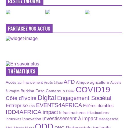
RESTEZ INFORMÉ
PARTAGEZ VOS ACTUS
THÉMATIQUES
AFD
Afrique
agriculture
Accès au financement
Appels
Accès à l’eau
COVID19
Burkina Faso
Cameroun
à Projets
Climat
Digital
Engagement Sociétal
Côte d'Ivoire
EVENTS4AFRICA
Entreprise
Filières durables
ESS
IDD4AFRICA
Impact
Infrastructures
Infrastructures
Investissement à impact
Innovation
inclusives
Madagascar
ODD
Partenariats inclusifs
ONG