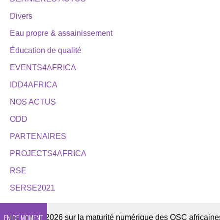
Divers
Eau propre & assainissement
Éducation de qualité
EVENTS4AFRICA
IDD4AFRICA
NOS ACTUS
ODD
PARTENAIRES
PROJECTS4AFRICA
RSE
SERSE2021
EN CE MOMENT
Enquête 2026 sur la maturité numérique des OSC africaines