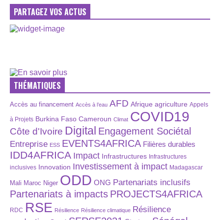
PARTAGEZ VOS ACTUS
THÉMATIQUES
AFD
Afrique
agriculture
Accès au financement
Appels
Accès à l’eau
COVID19
Burkina Faso
Cameroun
à Projets
Climat
Digital
Engagement Sociétal
Côte d'Ivoire
EVENTS4AFRICA
Entreprise
Filières durables
ESS
IDD4AFRICA
Impact
Infrastructures
Infrastructures
Investissement à impact
Innovation
inclusives
Madagascar
ODD
Partenariats inclusifs
ONG
Maroc
Niger
Mali
Partenariats à impacts
PROJECTS4AFRICA
RSE
Résilience
RDC
Résilience
Résilience climatique