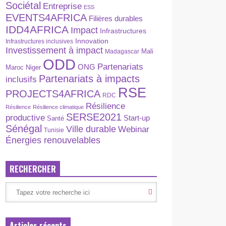
Sociétal
Entreprise
ESS
EVENTS4AFRICA
Filières durables
IDD4AFRICA
Impact
Infrastructures
Innovation
Infrastructures inclusives
Investissement à impact
Madagascar
Mali
ODD
Partenariats
ONG
Maroc
Niger
Partenariats à impacts
inclusifs
RSE
PROJECTS4AFRICA
RDC
Résilience
Résilience
Résilience climatique
SERSE2021
productive
Start-up
Santé
Sénégal
Ville durable
Webinar
Tunisie
Énergies renouvelables
RECHERCHER
Articles récents