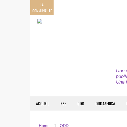
LA
COMMUNAUTE
Une a
publi
Une i
ACCUEIL
RSE
ODD
ODD4AFRICA
Home
ODD