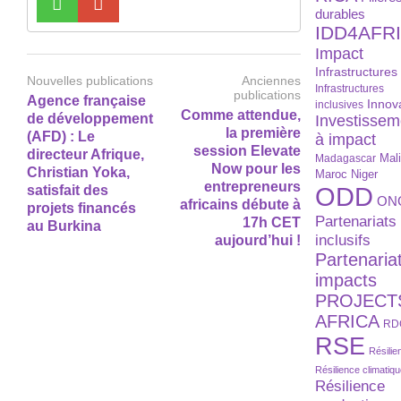
durables
IDD4AFR
Impact
Infrastructures
Nouvelles publications
Anciennes
Infrastructures
publications
Agence française
Innov
inclusives
Comme attendue,
de développement
Investissem
la première
(AFD) : Le
à impact
session Elevate
directeur Afrique,
Madagascar
Mal
Now pour les
Christian Yoka,
Maroc
Niger
entrepreneurs
ODD
satisfait des
ON
africains débute à
projets financés
Partenariats
17h CET
au Burkina
inclusifs
aujourd’hui !
Partenaria
impacts
PROJECT
AFRICA
RD
RSE
Résilie
Résilience climatiq
Résilience