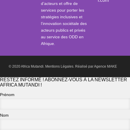
i.com
d’acteurs et offre de
services pour porter les
stratégies inclusives et
l’innovation sociétale des
acteurs publics et privés
au service des ODD en
Afrique.
© 2020 Africa Mutandi.
Mentions Légales.
Réalisé par
Agence MAKE
RESTEZ INFORMÉ ! ABONNEZ-VOUS À LA NEWSLETTER
AFRICA MUTANDI !
Prénom
Nom