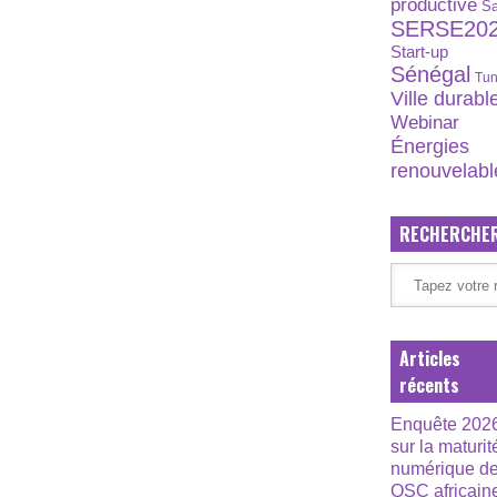
productive
S
SERSE20
Start-up
Sénégal
Tun
Ville durabl
Webinar
Énergies
renouvelabl
RECHERCHE
Articles
récents
Enquête 202
sur la maturit
numérique d
OSC africain