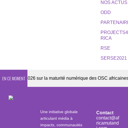
NOS ACTUS
ODD
PARTENAIR
PROJECTS
RICA
RSE
SERSE2021
EN CE MOMENT
quête 2026 sur la maturité numérique des OSC africaines
Une initiative globale
Contact
contact@af
articulant média à
ricamutand
impacts, communautés