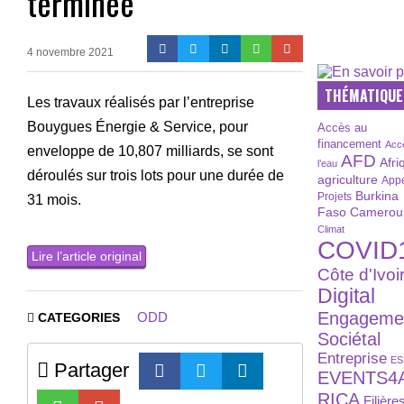
terminée
4 novembre 2021
THÉMATIQUE
Les travaux réalisés par l’entreprise
Bouygues Énergie & Service, pour
Accès au
financement
Acc
enveloppe de 10,807 milliards, se sont
AFD
Afri
l’eau
déroulés sur trois lots pour une durée de
agriculture
Appe
Burkina
Projets
31 mois.
Faso
Camerou
Climat
COVID
Lire l’article original
Côte d'Ivoi
Digital
Engageme
ODD
CATEGORIES
Sociétal
Entreprise
ES
Partager
EVENTS4
RICA
Filière