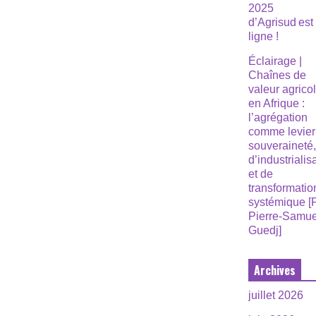
2025
d’Agrisud est
ligne !
Éclairage |
Chaînes de
valeur agrico
en Afrique :
l’agrégation
comme levier
souveraineté
d’industrialis
et de
transformatio
systémique [
Pierre-Samue
Guedj]
Archives
juillet 2026