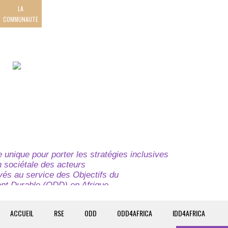
LA
COMMUNAUTE
unique pour porter les stratégies inclusives
on sociétale des acteurs
ivés au service des Objectifs du
t Durable (ODD) en Afrique.
e globale à l’attention des parties prenantes du
t du continent.
ACCUEIL
RSE
ODD
ODD4AFRICA
IDD4AFRICA