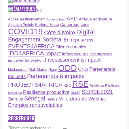
THÉMATIQUES
AFD
Afrique
agriculture
Accès au financement
Accès à l’eau
Burkina Faso
Cameroun
Appels à Projets
Climat
COVID19
Digital
Côte d'Ivoire
Engagement Sociétal
Entreprise
ESS
EVENTS4AFRICA
Filières durables
IDD4AFRICA
Impact
Infrastructures
Infrastructures
Investissement à impact
Innovation
inclusives
ODD
Partenariats
ONG
Maroc
Niger
Madagascar
Mali
Partenariats à impacts
inclusifs
RSE
PROJECTS4AFRICA
RDC
Résilience
Résilience
SERSE2021
Résilience productive
Santé
climatique
Sénégal
Ville durable
Webinar
Start-up
Tunisie
Énergies renouvelables
RECHERCHER