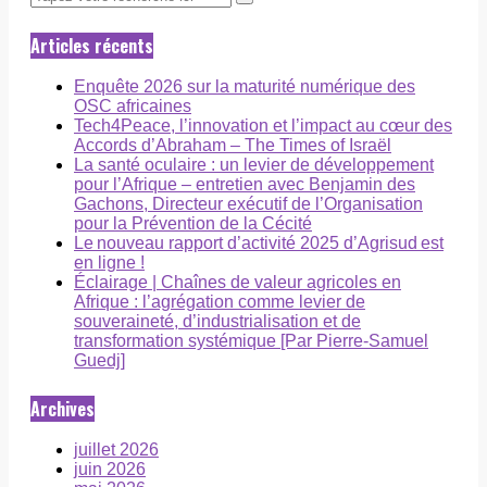
Articles récents
Enquête 2026 sur la maturité numérique des
OSC africaines
Tech4Peace, l’innovation et l’impact au cœur des
Accords d’Abraham – The Times of Israël
La santé oculaire : un levier de développement
pour l’Afrique – entretien avec Benjamin des
Gachons, Directeur exécutif de l’Organisation
pour la Prévention de la Cécité
Le nouveau rapport d’activité 2025 d’Agrisud est
en ligne !
Éclairage | Chaînes de valeur agricoles en
Afrique : l’agrégation comme levier de
souveraineté, d’industrialisation et de
transformation systémique [Par Pierre-Samuel
Guedj]
Archives
juillet 2026
juin 2026