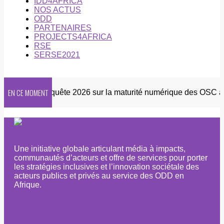
IDD4AFRICA
NOS ACTUS
ODD
PARTENAIRES
PROJECTS4AFRICA
RSE
SERSE2021
EN CE MOMENT
etter
Enquête 2026 sur la maturité numérique des OSC afric
Une initiative globale articulant média à impacts,
communautés d’acteurs et offre de services pour porter
les stratégies inclusives et l’innovation sociétale des
acteurs publics et privés au service des ODD en
Afrique.