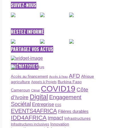
SUIVEZ-NOUS
RESTEZ INFORMÉ
PARTAGEZ VOS ACTUS
THÉMATIQUES
AFD
Afrique
Accès au financement
Accès à l’eau
agriculture
Burkina Faso
Appels à Projets
COVID19
Côte
Cameroun
Climat
Digital
Engagement
d'Ivoire
Sociétal
Entreprise
ESS
EVENTS4AFRICA
Filières durables
IDD4AFRICA
Impact
Infrastructures
Innovation
Infrastructures inclusives