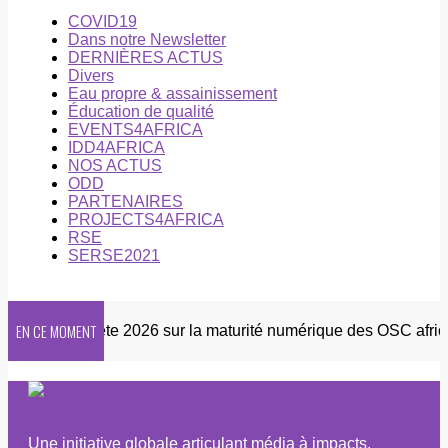
COVID19
Dans notre Newsletter
DERNIÈRES ACTUS
Divers
Eau propre & assainissement
Éducation de qualité
EVENTS4AFRICA
IDD4AFRICA
NOS ACTUS
ODD
PARTENAIRES
PROJECTS4AFRICA
RSE
SERSE2021
EN CE MOMENT
er
Enquête 2026 sur la maturité numérique des OSC africain
Une initiative globale articulant média à impacts,