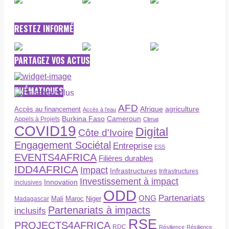
RESTEZ INFORMÉ
PARTAGEZ VOS ACTUS
THÉMATIQUES
AFD
Afrique
agriculture
Accès au financement
Accès à l’eau
Burkina Faso
Cameroun
Appels à Projets
Climat
COVID19
Digital
Côte d'Ivoire
Engagement Sociétal
Entreprise
ESS
EVENTS4AFRICA
Filières durables
IDD4AFRICA
Impact
Infrastructures
Infrastructures
Investissement à impact
Innovation
inclusives
ODD
Partenariats
ONG
Maroc
Niger
Madagascar
Mali
Partenariats à impacts
inclusifs
RSE
PROJECTS4AFRICA
RDC
Résilience
Résilience