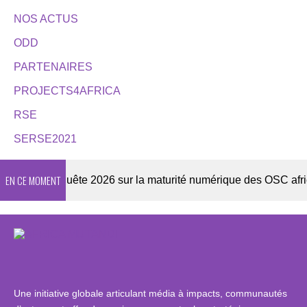
NOS ACTUS
ODD
PARTENAIRES
PROJECTS4AFRICA
RSE
SERSE2021
EN CE MOMENT
er
Enquête 2026 sur la maturité numérique des OSC africain
Une initiative globale articulant média à impacts, communautés