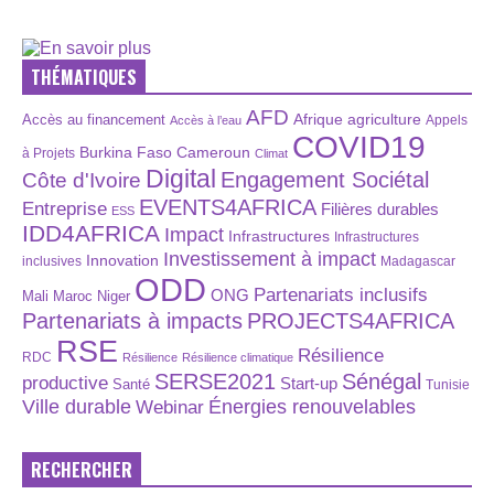
THÉMATIQUES
AFD
Afrique
agriculture
Accès au financement
Appels
Accès à l’eau
COVID19
Burkina Faso
Cameroun
à Projets
Climat
Digital
Engagement Sociétal
Côte d'Ivoire
EVENTS4AFRICA
Entreprise
Filières durables
ESS
IDD4AFRICA
Impact
Infrastructures
Infrastructures
Investissement à impact
Innovation
inclusives
Madagascar
ODD
Partenariats inclusifs
ONG
Maroc
Niger
Mali
Partenariats à impacts
PROJECTS4AFRICA
RSE
Résilience
RDC
Résilience
Résilience climatique
SERSE2021
Sénégal
productive
Start-up
Santé
Tunisie
Énergies renouvelables
Ville durable
Webinar
RECHERCHER