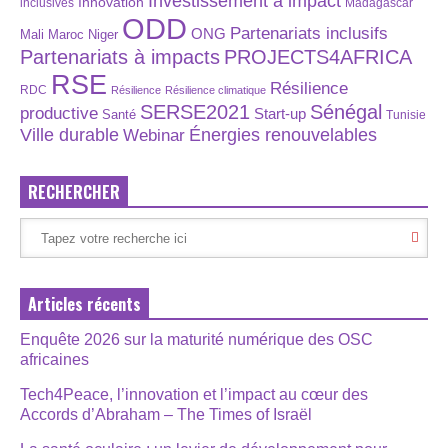
Investissement à impact
Innovation
inclusives
Madagascar
ODD
Partenariats inclusifs
ONG
Maroc
Niger
Mali
Partenariats à impacts
PROJECTS4AFRICA
RSE
Résilience
RDC
Résilience
Résilience climatique
SERSE2021
Sénégal
productive
Start-up
Santé
Tunisie
Énergies renouvelables
Ville durable
Webinar
RECHERCHER
Articles récents
Enquête 2026 sur la maturité numérique des OSC
africaines
Tech4Peace, l’innovation et l’impact au cœur des
Accords d’Abraham – The Times of Israël