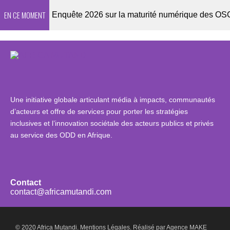
EN CE MOMENT
sletter
Enquête 2026 sur la maturité numérique des OSC afr
Une initiative globale articulant média à impacts, communautés
d’acteurs et offre de services pour porter les stratégies
inclusives et l’innovation sociétale des acteurs publics et privés
au service des ODD en Afrique.
Contact
contact@africamutandi.com
© 2020 Africa Mutandi.
Mentions Légales.
Réalisé par
Agence MAKE