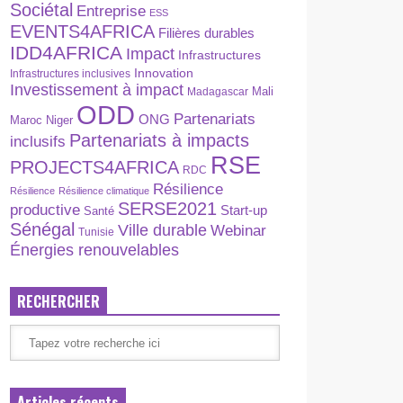
Sociétal
Entreprise
ESS
EVENTS4AFRICA
Filières durables
IDD4AFRICA
Impact
Infrastructures
Innovation
Infrastructures inclusives
Investissement à impact
Madagascar
Mali
ODD
Partenariats
ONG
Maroc
Niger
Partenariats à impacts
inclusifs
RSE
PROJECTS4AFRICA
RDC
Résilience
Résilience
Résilience climatique
SERSE2021
productive
Start-up
Santé
Sénégal
Ville durable
Webinar
Tunisie
Énergies renouvelables
RECHERCHER
Articles récents