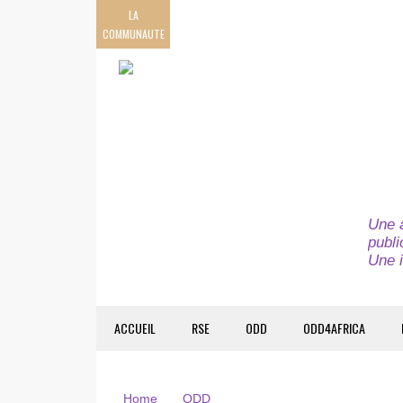
LA
COMMUNAUTE
Une a
publi
Une i
ACCUEIL
RSE
ODD
ODD4AFRICA
Home
ODD