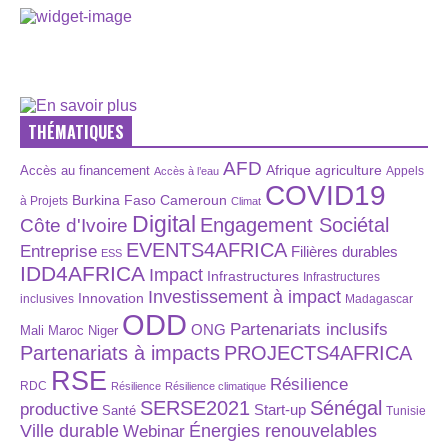
THÉMATIQUES
AFD
Afrique
agriculture
Accès au financement
Appels
Accès à l’eau
COVID19
Burkina Faso
Cameroun
à Projets
Climat
Digital
Engagement Sociétal
Côte d'Ivoire
EVENTS4AFRICA
Entreprise
Filières durables
ESS
IDD4AFRICA
Impact
Infrastructures
Infrastructures
Investissement à impact
Innovation
inclusives
Madagascar
ODD
Partenariats inclusifs
ONG
Maroc
Niger
Mali
Partenariats à impacts
PROJECTS4AFRICA
RSE
Résilience
RDC
Résilience
Résilience climatique
SERSE2021
Sénégal
productive
Start-up
Santé
Tunisie
Énergies renouvelables
Ville durable
Webinar