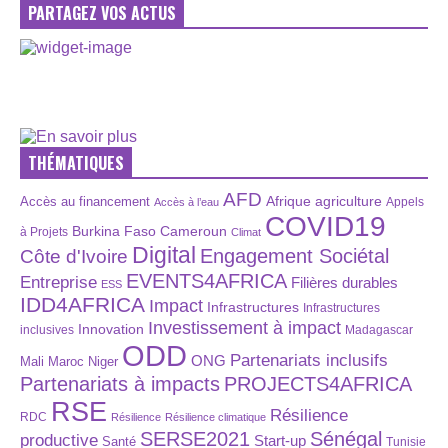
PARTAGEZ VOS ACTUS
THÉMATIQUES
AFD
Afrique
agriculture
Accès au financement
Appels
Accès à l’eau
COVID19
Burkina Faso
Cameroun
à Projets
Climat
Digital
Engagement Sociétal
Côte d'Ivoire
EVENTS4AFRICA
Entreprise
Filières durables
ESS
IDD4AFRICA
Impact
Infrastructures
Infrastructures
Investissement à impact
Innovation
inclusives
Madagascar
ODD
Partenariats inclusifs
ONG
Maroc
Niger
Mali
Partenariats à impacts
PROJECTS4AFRICA
RSE
Résilience
RDC
Résilience
Résilience climatique
SERSE2021
Sénégal
productive
Start-up
Santé
Tunisie