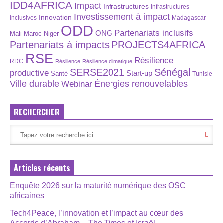
IDD4AFRICA
Impact
Infrastructures
Infrastructures
Investissement à impact
Innovation
inclusives
Madagascar
ODD
Partenariats inclusifs
ONG
Maroc
Niger
Mali
Partenariats à impacts
PROJECTS4AFRICA
RSE
Résilience
RDC
Résilience
Résilience climatique
SERSE2021
Sénégal
productive
Start-up
Santé
Tunisie
Énergies renouvelables
Ville durable
Webinar
RECHERCHER
Articles récents
Enquête 2026 sur la maturité numérique des OSC
africaines
Tech4Peace, l’innovation et l’impact au cœur des
Accords d’Abraham – The Times of Israël