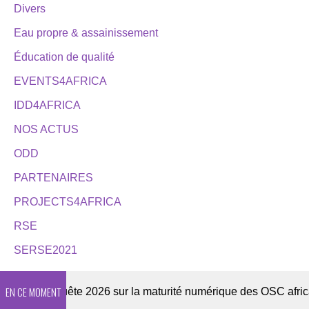
Divers
Eau propre & assainissement
Éducation de qualité
EVENTS4AFRICA
IDD4AFRICA
NOS ACTUS
ODD
PARTENAIRES
PROJECTS4AFRICA
RSE
SERSE2021
EN CE MOMENT
r
Enquête 2026 sur la maturité numérique des OSC africaine