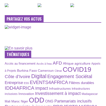
PARTAGEZ VOS ACTUS
THÉMATIQUES
AFD
Afrique
agriculture
Accès au financement
Appels
Accès à l’eau
COVID19
Burkina Faso
Cameroun
à Projets
Climat
Digital
Engagement Sociétal
Côte d'Ivoire
EVENTS4AFRICA
Entreprise
Filières durables
ESS
IDD4AFRICA
Impact
Infrastructures
Infrastructures
Investissement à impact
Innovation
inclusives
Madagascar
ODD
Partenariats inclusifs
ONG
Maroc
Niger
Mali