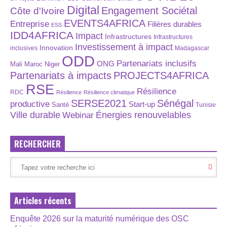
Digital
Engagement Sociétal
Côte d'Ivoire
EVENTS4AFRICA
Entreprise
Filières durables
ESS
IDD4AFRICA
Impact
Infrastructures
Infrastructures
Investissement à impact
Innovation
inclusives
Madagascar
ODD
Partenariats inclusifs
ONG
Maroc
Niger
Mali
Partenariats à impacts
PROJECTS4AFRICA
RSE
Résilience
RDC
Résilience
Résilience climatique
SERSE2021
Sénégal
productive
Start-up
Santé
Tunisie
Énergies renouvelables
Ville durable
Webinar
RECHERCHER
Articles récents
Enquête 2026 sur la maturité numérique des OSC