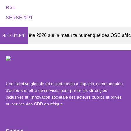
RSE
SERSE2021
EN CE MOMENT
r
Enquête 2026 sur la maturité numérique des OSC africaine
Une initiative globale articulant média à impacts, communautés
d’acteurs et offre de services pour porter les stratégies
inclusives et l’innovation sociétale des acteurs publics et privés
au service des ODD en Afrique.
Contact