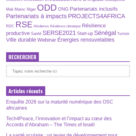
ODD
Partenariats inclusifs
ONG
Maroc
Niger
Mali
Partenariats à impacts
PROJECTS4AFRICA
RSE
Résilience
RDC
Résilience
Résilience climatique
SERSE2021
Sénégal
productive
Start-up
Santé
Tunisie
Énergies renouvelables
Ville durable
Webinar
RECHERCHER
Articles récents
Enquête 2026 sur la maturité numérique des OSC
africaines
Tech4Peace, l’innovation et l’impact au cœur des
Accords d’Abraham – The Times of Israël
La santé oculaire : un levier de développement pour