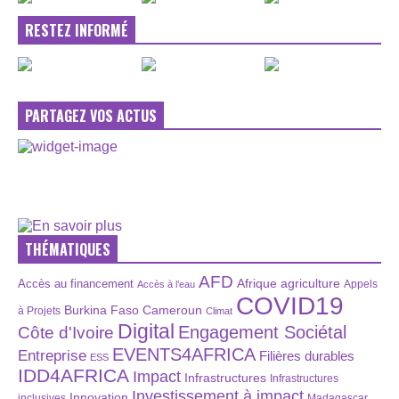
RESTEZ INFORMÉ
PARTAGEZ VOS ACTUS
THÉMATIQUES
AFD
Afrique
agriculture
Accès au financement
Appels
Accès à l’eau
COVID19
Burkina Faso
Cameroun
à Projets
Climat
Digital
Engagement Sociétal
Côte d'Ivoire
EVENTS4AFRICA
Entreprise
Filières durables
ESS
IDD4AFRICA
Impact
Infrastructures
Infrastructures
Investissement à impact
Innovation
inclusives
Madagascar