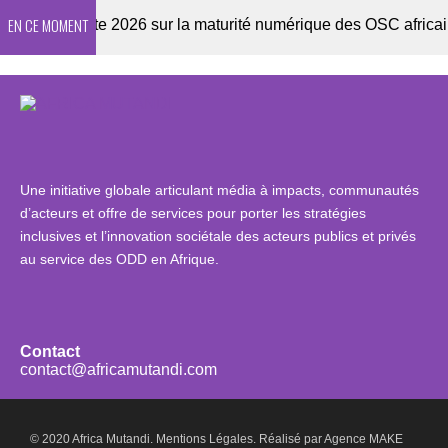
EN CE MOMENT
Enquête 2026 sur la maturité numérique des OSC africaines
Une initiative globale articulant média à impacts, communautés
d’acteurs et offre de services pour porter les stratégies
inclusives et l’innovation sociétale des acteurs publics et privés
au service des ODD en Afrique.
Contact
contact@africamutandi.com
© 2020 Africa Mutandi.
Mentions Légales.
Réalisé par
Agence MAKE