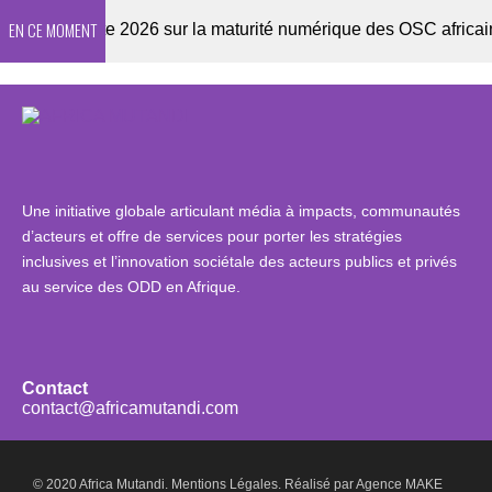
EN CE MOMENT
Enquête 2026 sur la maturité numérique des OSC africaines
Une initiative globale articulant média à impacts, communautés
d’acteurs et offre de services pour porter les stratégies
inclusives et l’innovation sociétale des acteurs publics et privés
au service des ODD en Afrique.
Contact
contact@africamutandi.com
© 2020 Africa Mutandi.
Mentions Légales.
Réalisé par
Agence MAKE