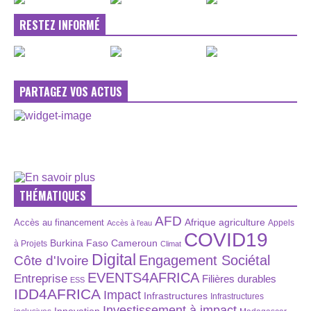
RESTEZ INFORMÉ
PARTAGEZ VOS ACTUS
THÉMATIQUES
AFD
Afrique
agriculture
Accès au financement
Appels
Accès à l’eau
COVID19
Burkina Faso
Cameroun
à Projets
Climat
Digital
Engagement Sociétal
Côte d'Ivoire
EVENTS4AFRICA
Entreprise
Filières durables
ESS
IDD4AFRICA
Impact
Infrastructures
Infrastructures
Investissement à impact