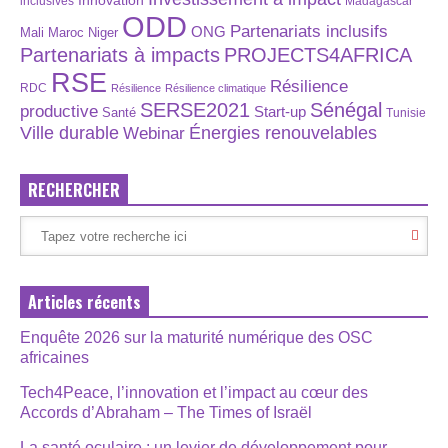
Innovation
inclusives
Madagascar
ODD
Partenariats inclusifs
ONG
Maroc
Niger
Mali
Partenariats à impacts
PROJECTS4AFRICA
RSE
Résilience
RDC
Résilience
Résilience climatique
SERSE2021
Sénégal
productive
Start-up
Santé
Tunisie
Énergies renouvelables
Ville durable
Webinar
RECHERCHER
Articles récents
Enquête 2026 sur la maturité numérique des OSC
africaines
Tech4Peace, l’innovation et l’impact au cœur des
Accords d’Abraham – The Times of Israël
La santé oculaire : un levier de développement pour