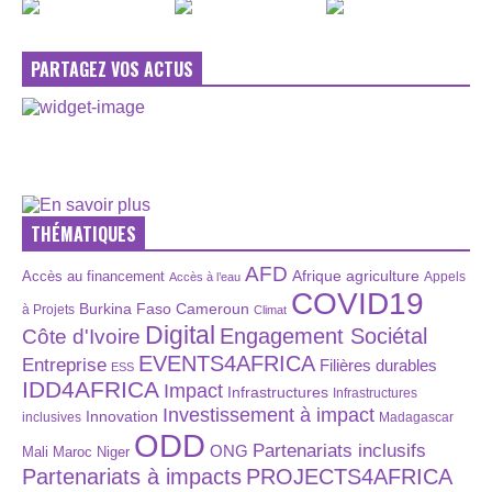
PARTAGEZ VOS ACTUS
THÉMATIQUES
AFD
Afrique
agriculture
Accès au financement
Appels
Accès à l’eau
COVID19
Burkina Faso
Cameroun
à Projets
Climat
Digital
Engagement Sociétal
Côte d'Ivoire
EVENTS4AFRICA
Entreprise
Filières durables
ESS
IDD4AFRICA
Impact
Infrastructures
Infrastructures
Investissement à impact
Innovation
inclusives
Madagascar
ODD
Partenariats inclusifs
ONG
Maroc
Niger
Mali
Partenariats à impacts
PROJECTS4AFRICA