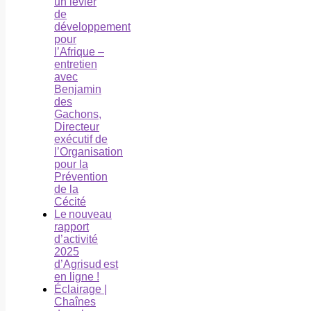
un levier
de
développement
pour
l’Afrique –
entretien
avec
Benjamin
des
Gachons,
Directeur
exécutif de
l’Organisation
pour la
Prévention
de la
Cécité
Le nouveau
rapport
d’activité
2025
d’Agrisud est
en ligne !
Éclairage |
Chaînes