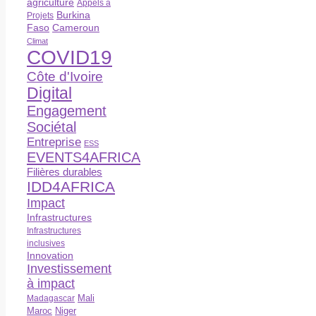
agriculture
Appels à
Burkina
Projets
Faso
Cameroun
Climat
COVID19
Côte d'Ivoire
Digital
Engagement
Sociétal
Entreprise
ESS
EVENTS4AFRICA
Filières durables
IDD4AFRICA
Impact
Infrastructures
Infrastructures
inclusives
Innovation
Investissement
à impact
Madagascar
Mali
Maroc
Niger