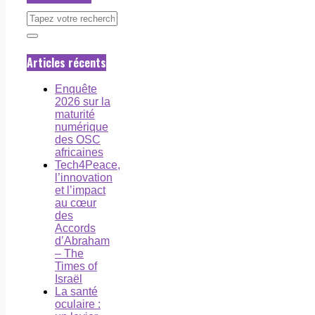
Articles récents
Enquête
2026 sur la
maturité
numérique
des OSC
africaines
Tech4Peace,
l’innovation
et l’impact
au cœur
des
Accords
d’Abraham
– The
Times of
Israël
La santé
oculaire :