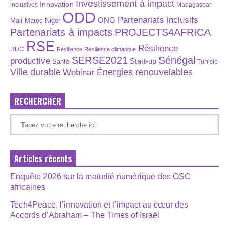
Investissement à impact
Innovation
inclusives
Madagascar
ODD
Partenariats inclusifs
ONG
Maroc
Niger
Mali
Partenariats à impacts
PROJECTS4AFRICA
RSE
Résilience
RDC
Résilience
Résilience climatique
SERSE2021
Sénégal
productive
Start-up
Santé
Tunisie
Énergies renouvelables
Ville durable
Webinar
RECHERCHER
Articles récents
Enquête 2026 sur la maturité numérique des OSC
africaines
Tech4Peace, l’innovation et l’impact au cœur des
Accords d’Abraham – The Times of Israël