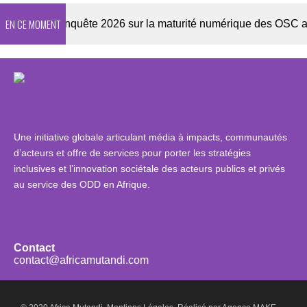
EN CE MOMENT
tter
Enquête 2026 sur la maturité numérique des OSC africa
Une initiative globale articulant média à impacts, communautés
d’acteurs et offre de services pour porter les stratégies
inclusives et l’innovation sociétale des acteurs publics et privés
au service des ODD en Afrique.
Contact
contact@africamutandi.com