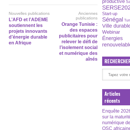
productive
S
SERSE20
Nouvelles publications
Anciennes
Start-up
publications
Sénégal
L’AFD et l’ADEME
Tun
Orange Tunisie :
Ville durabl
soutiennent les
des espaces
projets innovants
Webinar
publicitaires pour
d’énergie durable
Énergies
relever le défi de
en Afrique
renouvelabl
l’isolement social
et numérique des
aînés
RECHERCHE
Articles
récents
Enquête 202
sur la maturit
numérique d
OSC africain