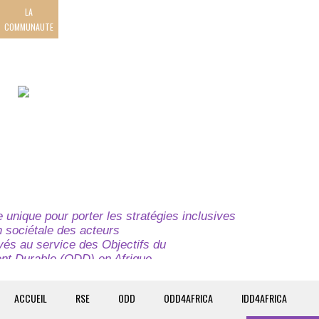
LA
COMMUNAUTE
unique pour porter les stratégies inclusives
on sociétale des acteurs
ivés au service des Objectifs du
t Durable (ODD) en Afrique.
e globale à l’attention des parties prenantes du
t du continent.
ACCUEIL
RSE
ODD
ODD4AFRICA
IDD4AFRICA