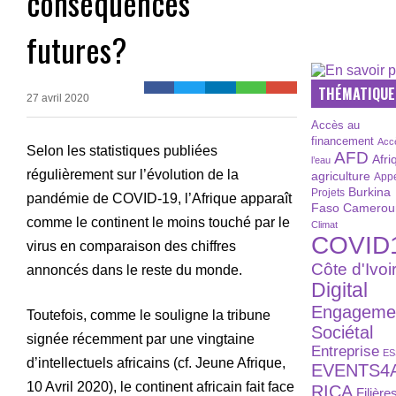
conséquences
futures?
THÉMATIQUE
27 avril 2020
Accès au
financement
Acc
Selon les statistiques publiées
AFD
Afri
l’eau
régulièrement sur l’évolution de la
agriculture
Appe
Burkina
Projets
pandémie de COVID-19, l’Afrique apparaît
Faso
Camerou
comme le continent le moins touché par le
Climat
COVID
virus en comparaison des chiffres
Côte d'Ivoi
annoncés dans le reste du monde.
Digital
Engageme
Toutefois, comme le souligne la tribune
Sociétal
signée récemment par une vingtaine
Entreprise
ES
d’intellectuels africains (cf. Jeune Afrique,
EVENTS4
10 Avril 2020), le continent africain fait face
RICA
Filière