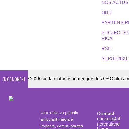
NOS ACTUS
ODD
PARTENAIR
PROJECTS
RICA
RSE
SERSE2021
EN CE MOMENT
Enquête 2026 sur la maturité numérique des OSC africaines
Une initiative globale
Contact
contact@af
articulant média à
ricamutand
impacts, communautés