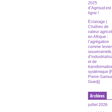
2025
d’Agrisud est
ligne !
Éclairage |
Chaînes de
valeur agrico
en Afrique :
l’agrégation
comme levier
souveraineté
d’industrialis
et de
transformatio
systémique [
Pierre-Samue
Guedj]
Archives
juillet 2026