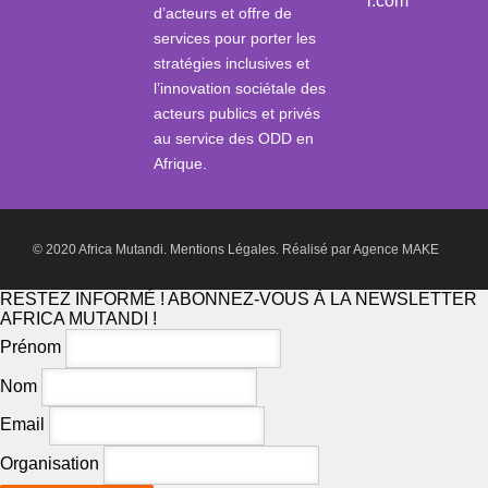
i.com
d’acteurs et offre de
services pour porter les
stratégies inclusives et
l’innovation sociétale des
acteurs publics et privés
au service des ODD en
Afrique.
© 2020 Africa Mutandi.
Mentions Légales.
Réalisé par
Agence MAKE
RESTEZ INFORMÉ ! ABONNEZ-VOUS À LA NEWSLETTER
AFRICA MUTANDI !
Prénom
Nom
Email
Organisation