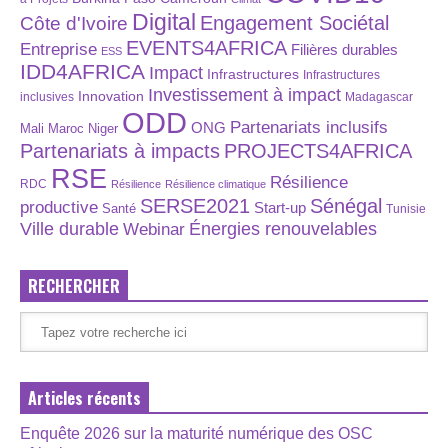
Digital
Engagement Sociétal
Côte d'Ivoire
EVENTS4AFRICA
Entreprise
Filières durables
ESS
IDD4AFRICA
Impact
Infrastructures
Infrastructures
Investissement à impact
Innovation
inclusives
Madagascar
ODD
Partenariats inclusifs
ONG
Maroc
Niger
Mali
Partenariats à impacts
PROJECTS4AFRICA
RSE
Résilience
RDC
Résilience
Résilience climatique
SERSE2021
Sénégal
productive
Start-up
Santé
Tunisie
Énergies renouvelables
Ville durable
Webinar
RECHERCHER
Articles récents
Enquête 2026 sur la maturité numérique des OSC