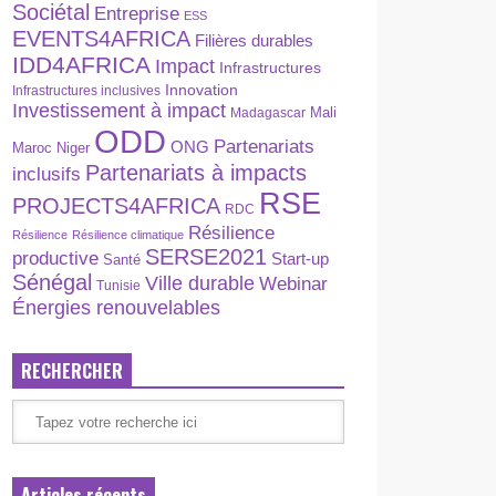
Sociétal
Entreprise
ESS
EVENTS4AFRICA
Filières durables
IDD4AFRICA
Impact
Infrastructures
Innovation
Infrastructures inclusives
Investissement à impact
Madagascar
Mali
ODD
Partenariats
ONG
Maroc
Niger
Partenariats à impacts
inclusifs
RSE
PROJECTS4AFRICA
RDC
Résilience
Résilience
Résilience climatique
SERSE2021
productive
Start-up
Santé
Sénégal
Ville durable
Webinar
Tunisie
Énergies renouvelables
RECHERCHER
Articles récents