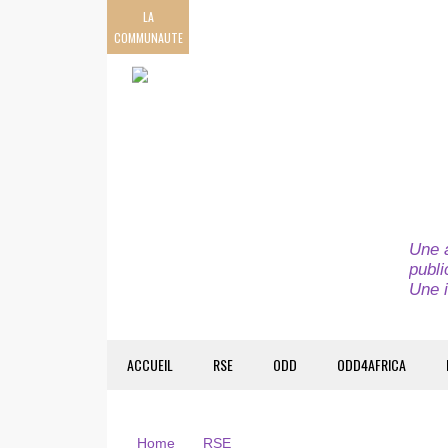
LA
COMMUNAUTE
Une a
publi
Une i
ACCUEIL
RSE
ODD
ODD4AFRICA
Home
RSE