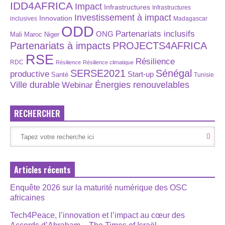
IDD4AFRICA
Impact
Infrastructures
Infrastructures
Investissement à impact
Innovation
inclusives
Madagascar
ODD
Partenariats inclusifs
ONG
Maroc
Niger
Mali
Partenariats à impacts
PROJECTS4AFRICA
RSE
Résilience
RDC
Résilience
Résilience climatique
SERSE2021
Sénégal
productive
Start-up
Santé
Tunisie
Énergies renouvelables
Ville durable
Webinar
RECHERCHER
Articles récents
Enquête 2026 sur la maturité numérique des OSC
africaines
Tech4Peace, l’innovation et l’impact au cœur des