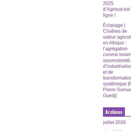
2025
d’Agrisud est
ligne !
Éclairage |
Chaînes de
valeur agrico
en Afrique :
l’agrégation
comme levier
souveraineté
d’industrialis
et de
transformatio
systémique [
Pierre-Samue
Guedj]
Archives
juillet 2026