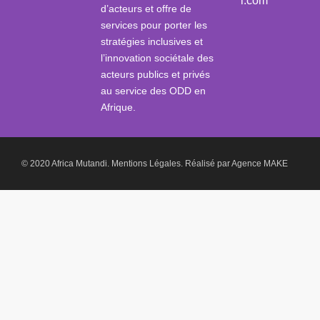
i.com
d’acteurs et offre de
services pour porter les
stratégies inclusives et
l’innovation sociétale des
acteurs publics et privés
au service des ODD en
Afrique.
© 2020 Africa Mutandi.
Mentions Légales.
Réalisé par
Agence MAKE