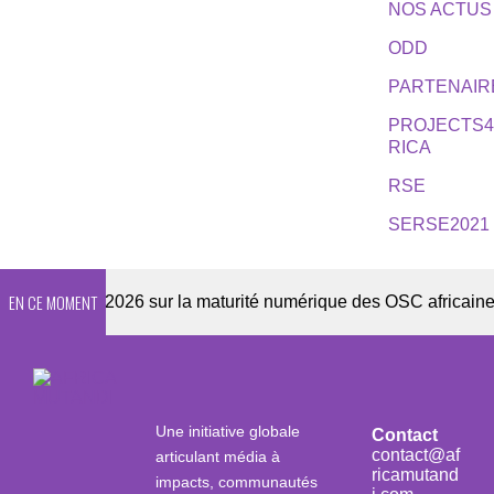
NOS ACTUS
ODD
PARTENAIR
PROJECTS
RICA
RSE
SERSE2021
EN CE MOMENT
nquête 2026 sur la maturité numérique des OSC africaines
Une initiative globale
Contact
contact@af
articulant média à
ricamutand
impacts, communautés