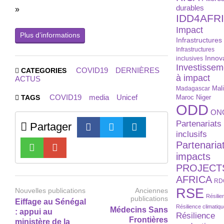
durables
»
IDD4AFR
Impact
Plus d’informations
Infrastructures
Infrastructures
Innov
inclusives
Investissem
COVID19
DERNIÈRES
CATEGORIES
à impact
ACTUS
Madagascar
Mal
COVID19
media
Unicef
Maroc
Niger
TAGS
ODD
ON
Partenariats
Partager
inclusifs
Partenaria
impacts
PROJECT
AFRICA
RD
RSE
Nouvelles publications
Anciennes
Résilie
publications
Eiffage au Sénégal
Résilience climatiq
Médecins Sans
: appui au
Résilience
Frontières
ministère de la