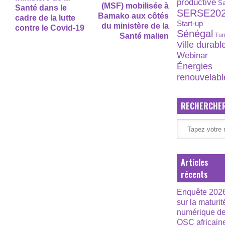
productive
S
(MSF) mobilisée à
Santé dans le
SERSE20
Bamako aux côtés
cadre de la lutte
Start-up
du ministère de la
contre le Covid-19
Sénégal
Santé malien
Tun
Ville durabl
Webinar
Énergies
renouvelabl
RECHERCHE
Articles
récents
Enquête 202
sur la maturit
numérique d
OSC africain