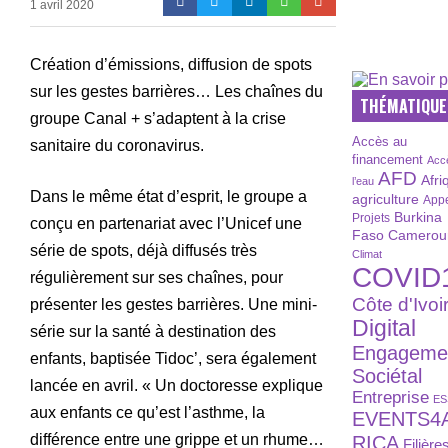
1 avril 2020
Création d’émissions, diffusion de spots
sur les gestes barrières… Les chaînes du
THÉMATIQUE
groupe Canal + s’adaptent à la crise
Accès au
sanitaire du coronavirus.
financement
Acc
AFD
Afri
l’eau
Dans le même état d’esprit, le groupe a
agriculture
Appe
Burkina
Projets
conçu en partenariat avec l’Unicef une
Faso
Camerou
série de spots, déjà diffusés très
Climat
COVID
régulièrement sur ses chaînes, pour
Côte d'Ivoi
présenter les gestes barrières. Une mini-
Digital
série sur la santé à destination des
Engageme
enfants, baptisée Tidoc’, sera également
Sociétal
lancée en avril. « Un doctoresse explique
Entreprise
ES
aux enfants ce qu’est l’asthme, la
EVENTS4
différence entre une grippe et un rhume…
RICA
Filière