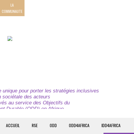
LA
COMMUNAUTE
unique pour porter les stratégies inclusives
on sociétale des acteurs
ivés au service des Objectifs du
t Durable (ODD) en Afrique.
e globale à l’attention des parties prenantes du
t du continent.
ACCUEIL
RSE
ODD
ODD4AFRICA
IDD4AFRICA