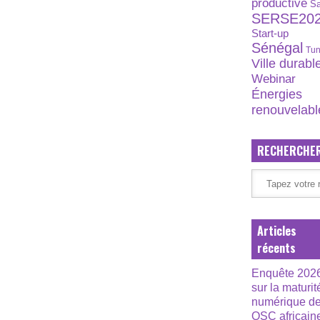
productive
S
SERSE20
Start-up
Sénégal
Tun
Ville durabl
Webinar
Énergies
renouvelabl
RECHERCHE
Articles
récents
Enquête 202
sur la maturit
numérique d
OSC africain