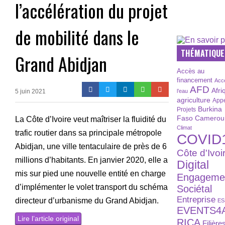
l’accélération du projet
de mobilité dans le
THÉMATIQUE
Grand Abidjan
Accès au
financement
Acc
AFD
Afri
5 juin 2021
l’eau
agriculture
Appe
Burkina
Projets
Faso
Camerou
La Côte d’Ivoire veut maîtriser la fluidité du
Climat
trafic routier dans sa principale métropole
COVID
Abidjan, une ville tentaculaire de près de 6
Côte d'Ivoi
millions d’habitants. En janvier 2020, elle a
Digital
mis sur pied une nouvelle entité en charge
Engageme
d’implémenter le volet transport du schéma
Sociétal
Entreprise
directeur d’urbanisme du Grand Abidjan.
ES
EVENTS4
Lire l’article original
RICA
Filière