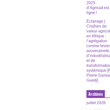
2025
d’Agrisud est
ligne !
Éclairage |
Chaînes de
valeur agrico
en Afrique :
l’agrégation
comme levier
souveraineté
d’industrialis
et de
transformatio
systémique [
Pierre-Samue
Guedj]
Archives
juillet 2026