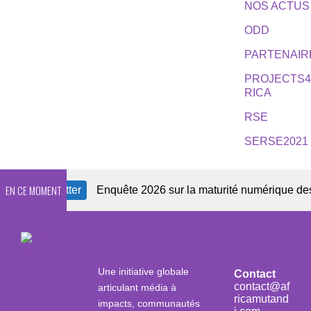
NOS ACTUS
ODD
PARTENAIR
PROJECTS
RICA
RSE
SERSE2021
EN CE MOMENT
 Newsletter
Enquête 2026 sur la maturité numérique des OSC
Une initiative globale
Contact
contact@af
articulant média à
ricamutand
impacts, communautés