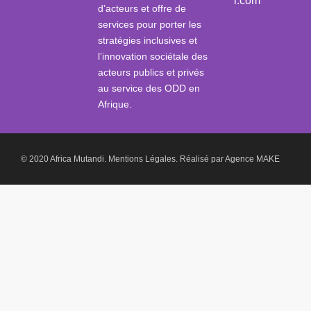
i.com
d’acteurs et offre de
services pour porter les
stratégies inclusives et
l’innovation sociétale des
acteurs publics et privés
au service des ODD en
Afrique.
© 2020 Africa Mutandi.
Mentions Légales.
Réalisé par
Agence MAKE