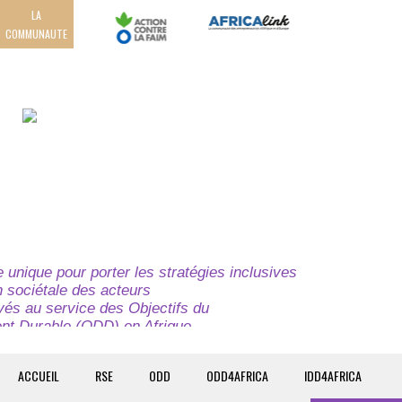
LA
COMMUNAUTE
unique pour porter les stratégies inclusives
on sociétale des acteurs
ivés au service des Objectifs du
t Durable (ODD) en Afrique.
e globale à l’attention des parties prenantes du
t du continent.
ACCUEIL
RSE
ODD
ODD4AFRICA
IDD4AFRICA