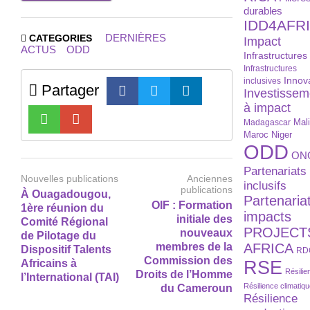
durables
IDD4AFR
DERNIÈRES
CATEGORIES
Impact
ACTUS
ODD
Infrastructures
Infrastructures
Innov
inclusives
Partager
Investissem
à impact
Madagascar
Mal
Maroc
Niger
ODD
ON
Partenariats
Nouvelles publications
Anciennes
inclusifs
publications
À Ouagadougou,
Partenaria
OIF : Formation
1ère réunion du
impacts
initiale des
Comité Régional
PROJECT
nouveaux
de Pilotage du
membres de la
AFRICA
Dispositif Talents
RD
Commission des
RSE
Africains à
Résilie
Droits de l’Homme
l’International (TAI)
Résilience climatiq
du Cameroun
Résilience