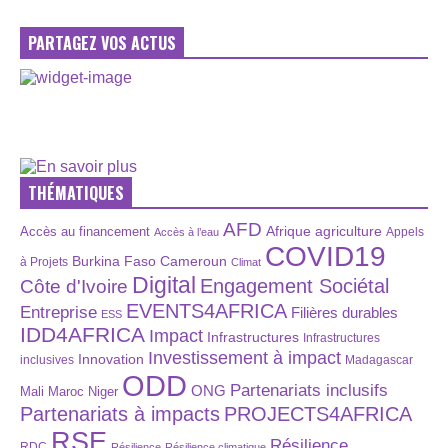
PARTAGEZ VOS ACTUS
THÉMATIQUES
AFD
Afrique
agriculture
Accès au financement
Appels
Accès à l’eau
COVID19
Burkina Faso
Cameroun
à Projets
Climat
Digital
Engagement Sociétal
Côte d'Ivoire
EVENTS4AFRICA
Entreprise
Filières durables
ESS
IDD4AFRICA
Impact
Infrastructures
Infrastructures
Investissement à impact
Innovation
inclusives
Madagascar
ODD
Partenariats inclusifs
ONG
Maroc
Niger
Mali
Partenariats à impacts
PROJECTS4AFRICA
RSE
Résilience
RDC
Résilience
Résilience climatique