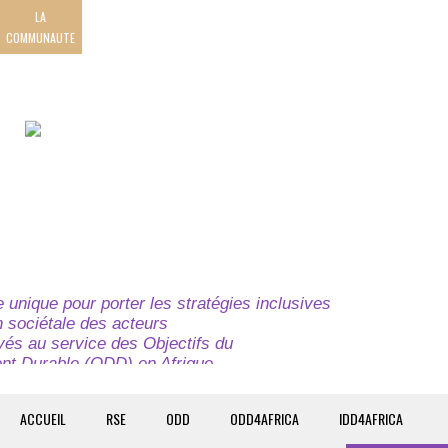
LA
COMMUNAUTE
unique pour porter les stratégies inclusives
on sociétale des acteurs
ivés au service des Objectifs du
t Durable (ODD) en Afrique.
e globale à l’attention des parties prenantes du
t du continent.
ACCUEIL
RSE
ODD
ODD4AFRICA
IDD4AFRICA