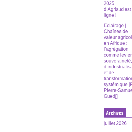
2025
d’Agrisud est
ligne !
Éclairage |
Chaînes de
valeur agrico
en Afrique :
l’agrégation
comme levier
souveraineté
d’industrialis
et de
transformatio
systémique [
Pierre-Samue
Guedj]
Archives
juillet 2026