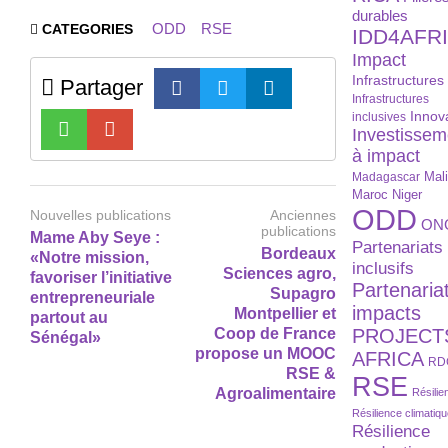
durables
ODD
RSE
CATEGORIES
IDD4AFR
Impact
Infrastructures
Partager
Infrastructures
Innov
inclusives
Investissem
à impact
Madagascar
Mal
Maroc
Niger
ODD
Nouvelles publications
Anciennes
ON
publications
Mame Aby Seye :
Partenariats
Bordeaux
«Notre mission,
inclusifs
Sciences agro,
favoriser l’initiative
Partenaria
Supagro
entrepreneuriale
impacts
Montpellier et
partout au
Coop de France
PROJECT
Sénégal»
propose un MOOC
AFRICA
RD
RSE &
RSE
Agroalimentaire
Résilie
Résilience climatiq
Résilience