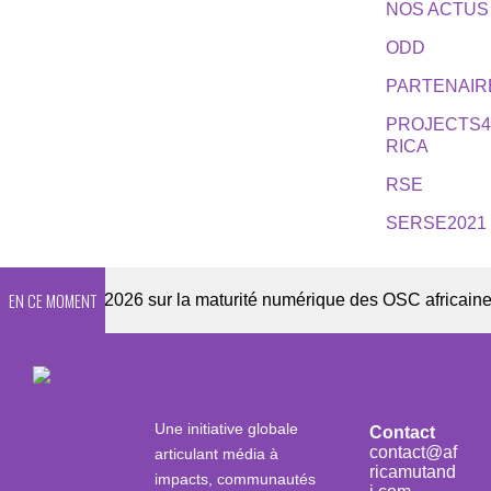
NOS ACTUS
ODD
PARTENAIR
PROJECTS
RICA
RSE
SERSE2021
EN CE MOMENT
quête 2026 sur la maturité numérique des OSC africaines
Une initiative globale
Contact
contact@af
articulant média à
ricamutand
impacts, communautés