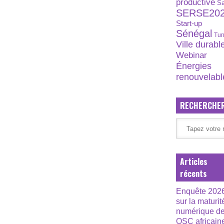
productive
S
SERSE20
Start-up
Sénégal
Tun
Ville durabl
Webinar
Énergies
renouvelabl
RECHERCHE
Articles
récents
Enquête 202
sur la maturit
numérique d
OSC africain