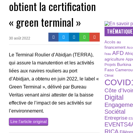
obtient la certification
« green terminal »
THÉMATIQUE
30 août 2022
Accès au
financement
Acc
AFD
Afri
l’eau
Le Terminal Roulier d’Abidjan (TERRA),
agriculture
Appe
qui assure la manutention et les activités
Burkina
Projets
Faso
Camerou
liées aux navires rouliers au port
Climat
d’Abidjan, a obtenu en juin 2022, le label «
COVID
Green Terminal », délivré par Bureau
Côte d'Ivoi
Veritas venant ainsi attester de la baisse
Digital
effective de l’impact de ses activités sur
Engageme
l’environnement.
Sociétal
Entreprise
ES
Lire l’article original
EVENTS4
RICA
Filière