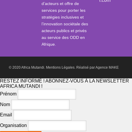
i.com
d’acteurs et offre de
services pour porter les
stratégies inclusives et
l’innovation sociétale des
acteurs publics et privés
au service des ODD en
Afrique.
© 2020 Africa Mutandi.
Mentions Légales.
Réalisé par
Agence MAKE
RESTEZ INFORMÉ ! ABONNEZ-VOUS À LA NEWSLETTER
AFRICA MUTANDI !
Prénom
Nom
Email
Organisation