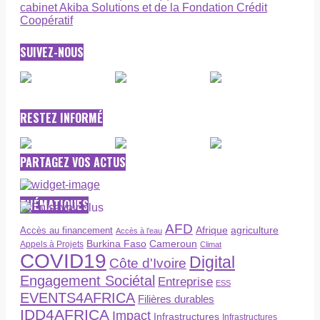
cabinet Akiba Solutions et de la Fondation Crédit
Coopératif
SUIVEZ-NOUS
RESTEZ INFORMÉ
PARTAGEZ VOS ACTUS
THÉMATIQUES
AFD
Afrique
agriculture
Accès au financement
Accès à l’eau
Burkina Faso
Cameroun
Appels à Projets
Climat
COVID19
Digital
Côte d'Ivoire
Engagement Sociétal
Entreprise
ESS
EVENTS4AFRICA
Filières durables
IDD4AFRICA
Impact
Infrastructures
Infrastructures