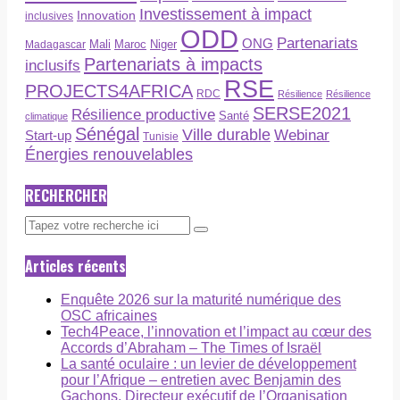
Investissement à impact
Innovation
inclusives
ODD
Partenariats
ONG
Maroc
Niger
Madagascar
Mali
Partenariats à impacts
inclusifs
RSE
PROJECTS4AFRICA
RDC
Résilience
Résilience
SERSE2021
Résilience productive
Santé
climatique
Sénégal
Ville durable
Webinar
Start-up
Tunisie
Énergies renouvelables
RECHERCHER
Articles récents
Enquête 2026 sur la maturité numérique des
OSC africaines
Tech4Peace, l’innovation et l’impact au cœur des
Accords d’Abraham – The Times of Israël
La santé oculaire : un levier de développement
pour l’Afrique – entretien avec Benjamin des
Gachons, Directeur exécutif de l’Organisation