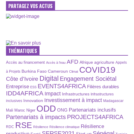
PARTAGEZ VOS ACTUS
THÉMATIQUES
AFD
Afrique
agriculture
Accès au financement
Appels
Accès à l’eau
COVID19
Burkina Faso
Cameroun
à Projets
Climat
Digital
Engagement Sociétal
Côte d'Ivoire
EVENTS4AFRICA
Entreprise
Filières durables
ESS
IDD4AFRICA
Impact
Infrastructures
Infrastructures
Investissement à impact
Innovation
inclusives
Madagascar
ODD
Partenariats inclusifs
ONG
Maroc
Niger
Mali
Partenariats à impacts
PROJECTS4AFRICA
RSE
Résilience
RDC
Résilience
Résilience climatique
SERSE2021
Sénégal
productive
Start-up