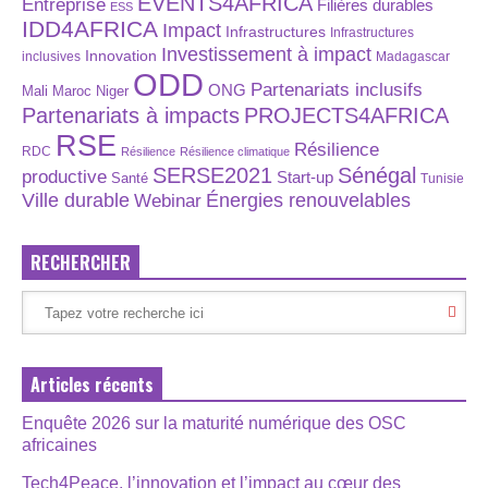
EVENTS4AFRICA
Entreprise
Filières durables
ESS
IDD4AFRICA
Impact
Infrastructures
Infrastructures
Investissement à impact
Innovation
inclusives
Madagascar
ODD
Partenariats inclusifs
ONG
Maroc
Niger
Mali
Partenariats à impacts
PROJECTS4AFRICA
RSE
Résilience
RDC
Résilience
Résilience climatique
SERSE2021
Sénégal
productive
Start-up
Santé
Tunisie
Énergies renouvelables
Ville durable
Webinar
RECHERCHER
Articles récents
Enquête 2026 sur la maturité numérique des OSC
africaines
Tech4Peace, l’innovation et l’impact au cœur des