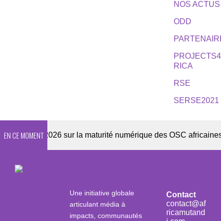
NOS ACTUS
ODD
PARTENAIR
PROJECTS
RICA
RSE
SERSE2021
EN CE MOMENT
quête 2026 sur la maturité numérique des OSC africaines
Une initiative globale
Contact
contact@af
articulant média à
ricamutand
impacts, communautés