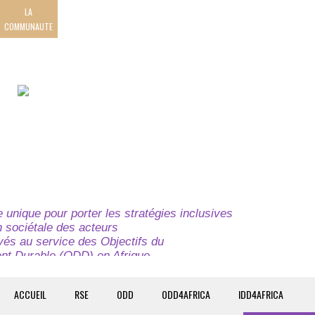
LA
COMMUNAUTE
unique pour porter les stratégies inclusives
on sociétale des acteurs
ivés au service des Objectifs du
t Durable (ODD) en Afrique.
e globale à l’attention des parties prenantes du
t du continent.
ACCUEIL
RSE
ODD
ODD4AFRICA
IDD4AFRICA