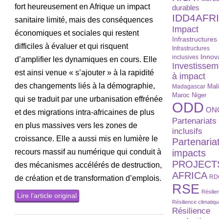
fort heureusement en Afrique un impact
durables
IDD4AFR
sanitaire limité, mais des conséquences
Impact
économiques et sociales qui restent
Infrastructures
difficiles à évaluer et qui risquent
Infrastructures
Innov
inclusives
d’amplifier les dynamiques en cours. Elle
Investissem
est ainsi venue « s’ajouter » à la rapidité
à impact
des changements liés à la démographie,
Madagascar
Mal
Maroc
Niger
qui se traduit par une urbanisation effrénée
ODD
ON
et des migrations intra-africaines de plus
Partenariats
en plus massives vers les zones de
inclusifs
croissance. Elle a aussi mis en lumière le
Partenaria
recours massif au numérique qui conduit à
impacts
PROJECT
des mécanismes accélérés de destruction,
AFRICA
RD
de création et de transformation d’emplois.
RSE
Résilie
Lire l’article original
Résilience climatiq
Résilience