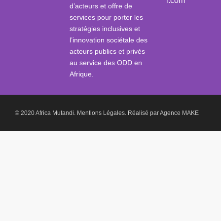
i.com
d’acteurs et offre de
services pour porter les
stratégies inclusives et
l’innovation sociétale des
acteurs publics et privés
au service des ODD en
Afrique.
© 2020 Africa Mutandi.
Mentions Légales.
Réalisé par
Agence MAKE