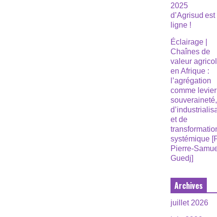
2025
d’Agrisud est
ligne !
Éclairage |
Chaînes de
valeur agrico
en Afrique :
l’agrégation
comme levier
souveraineté
d’industrialis
et de
transformatio
systémique [
Pierre-Samue
Guedj]
Archives
juillet 2026