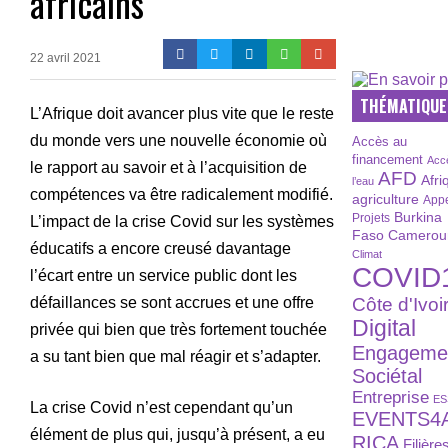
africains
22 avril 2021
THÉMATIQUE
L’Afrique doit avancer plus vite que le reste
du monde vers une nouvelle économie où
Accès au
financement
Acc
le rapport au savoir et à l’acquisition de
AFD
Afri
l’eau
compétences va être radicalement modifié.
agriculture
Appe
Burkina
Projets
L’impact de la crise Covid sur les systèmes
Faso
Camerou
éducatifs a encore creusé davantage
Climat
COVID
l’écart entre un service public dont les
défaillances se sont accrues et une offre
Côte d'Ivoi
Digital
privée qui bien que très fortement touchée
Engageme
a su tant bien que mal réagir et s’adapter.
Sociétal
Entreprise
ES
La crise Covid n’est cependant qu’un
EVENTS4
élément de plus qui, jusqu’à présent, a eu
RICA
Filière