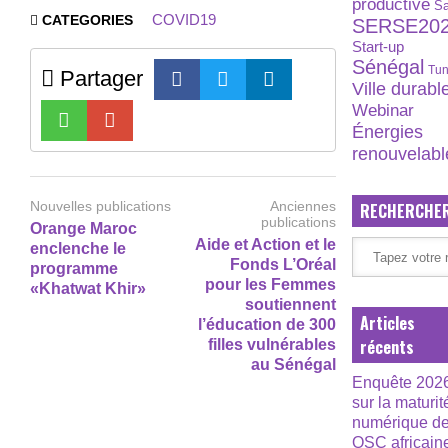
productive
S
COVID19
CATEGORIES
SERSE20
Start-up
Sénégal
Tun
Partager
Ville durabl
Webinar
Énergies
renouvelabl
Nouvelles publications
Anciennes
RECHERCHE
publications
Orange Maroc
Aide et Action et le
enclenche le
Fonds L’Oréal
programme
pour les Femmes
«Khatwat Khir»
soutiennent
Articles
l’éducation de 300
récents
filles vulnérables
au Sénégal
Enquête 202
sur la maturit
numérique d
OSC africain