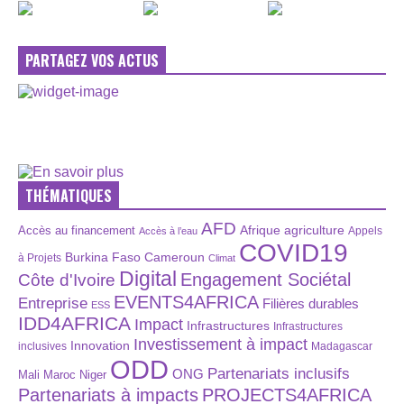
PARTAGEZ VOS ACTUS
THÉMATIQUES
AFD
Afrique
agriculture
Accès au financement
Appels
Accès à l’eau
COVID19
Burkina Faso
Cameroun
à Projets
Climat
Digital
Engagement Sociétal
Côte d'Ivoire
EVENTS4AFRICA
Entreprise
Filières durables
ESS
IDD4AFRICA
Impact
Infrastructures
Infrastructures
Investissement à impact
Innovation
inclusives
Madagascar
ODD
Partenariats inclusifs
ONG
Maroc
Niger
Mali
Partenariats à impacts
PROJECTS4AFRICA