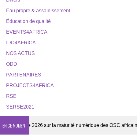
Eau propre & assainissement
Éducation de qualité
EVENTS4AFRICA
IDD4AFRICA
NOS ACTUS
ODD
PARTENAIRES
PROJECTS4AFRICA
RSE
SERSE2021
EN CE MOMENT
Enquête 2026 sur la maturité numérique des OSC africaines