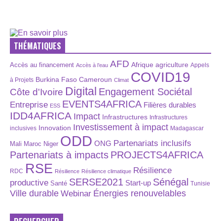
THÉMATIQUES
AFD
Afrique
agriculture
Accès au financement
Appels
Accès à l’eau
COVID19
Burkina Faso
Cameroun
à Projets
Climat
Digital
Engagement Sociétal
Côte d'Ivoire
EVENTS4AFRICA
Entreprise
Filières durables
ESS
IDD4AFRICA
Impact
Infrastructures
Infrastructures
Investissement à impact
Innovation
inclusives
Madagascar
ODD
Partenariats inclusifs
ONG
Maroc
Niger
Mali
Partenariats à impacts
PROJECTS4AFRICA
RSE
Résilience
RDC
Résilience
Résilience climatique
SERSE2021
Sénégal
productive
Start-up
Santé
Tunisie
Énergies renouvelables
Ville durable
Webinar