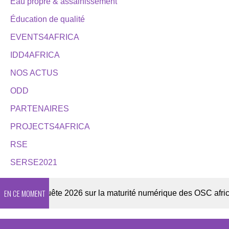
Eau propre & assainissement
Éducation de qualité
EVENTS4AFRICA
IDD4AFRICA
NOS ACTUS
ODD
PARTENAIRES
PROJECTS4AFRICA
RSE
SERSE2021
EN CE MOMENT
r
Enquête 2026 sur la maturité numérique des OSC africaine