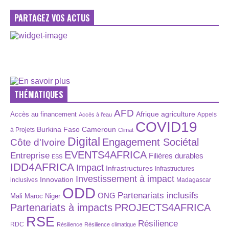
PARTAGEZ VOS ACTUS
THÉMATIQUES
AFD
Afrique
agriculture
Accès au financement
Appels
Accès à l’eau
COVID19
Burkina Faso
Cameroun
à Projets
Climat
Digital
Engagement Sociétal
Côte d'Ivoire
EVENTS4AFRICA
Entreprise
Filières durables
ESS
IDD4AFRICA
Impact
Infrastructures
Infrastructures
Investissement à impact
Innovation
inclusives
Madagascar
ODD
Partenariats inclusifs
ONG
Maroc
Niger
Mali
Partenariats à impacts
PROJECTS4AFRICA
RSE
Résilience
RDC
Résilience
Résilience climatique