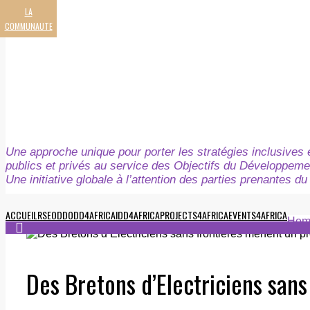
LA
COMMUNAUTE
Une approche unique pour porter les stratégies inclusives e
publics et privés au service des Objectifs du Développeme
Une initiative globale à l’attention des parties prenantes 
ACCUEIL
RSE
ODD
ODD4AFRICA
IDD4AFRICA
PROJECTS4AFRICA
EVENTS4AFRICA
Hom
Des Bretons d’Electriciens san