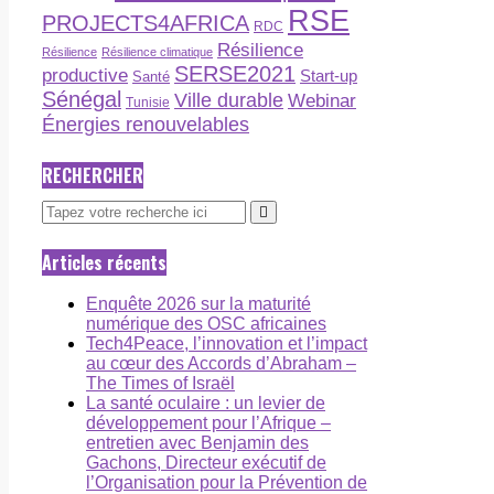
RSE
PROJECTS4AFRICA
RDC
Résilience
Résilience
Résilience climatique
SERSE2021
productive
Start-up
Santé
Sénégal
Ville durable
Webinar
Tunisie
Énergies renouvelables
RECHERCHER
Articles récents
Enquête 2026 sur la maturité
numérique des OSC africaines
Tech4Peace, l’innovation et l’impact
au cœur des Accords d’Abraham –
The Times of Israël
La santé oculaire : un levier de
développement pour l’Afrique –
entretien avec Benjamin des
Gachons, Directeur exécutif de
l’Organisation pour la Prévention de