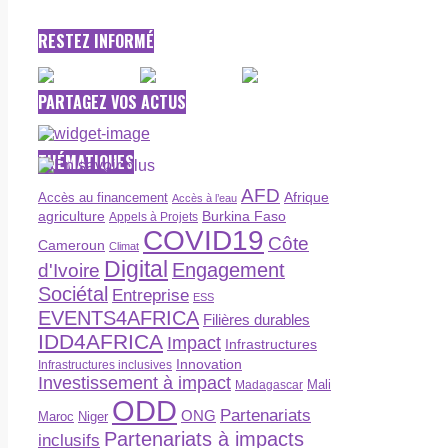
RESTEZ INFORMÉ
PARTAGEZ VOS ACTUS
THÉMATIQUES
AFD
Afrique
Accès au financement
Accès à l’eau
agriculture
Burkina Faso
Appels à Projets
COVID19
Côte
Cameroun
Climat
Digital
Engagement
d'Ivoire
Sociétal
Entreprise
ESS
EVENTS4AFRICA
Filières durables
IDD4AFRICA
Impact
Infrastructures
Innovation
Infrastructures inclusives
Investissement à impact
Madagascar
Mali
ODD
Partenariats
ONG
Maroc
Niger
Partenariats à impacts
inclusifs