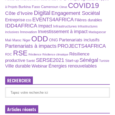
COVID19
Burkina Faso
Cameroun
à Projets
Climat
Digital
Engagement Sociétal
Côte d'Ivoire
EVENTS4AFRICA
Entreprise
Filières durables
ESS
IDD4AFRICA
Impact
Infrastructures
Infrastructures
Investissement à impact
Innovation
inclusives
Madagascar
ODD
Partenariats inclusifs
ONG
Maroc
Niger
Mali
Partenariats à impacts
PROJECTS4AFRICA
RSE
Résilience
RDC
Résilience
Résilience climatique
SERSE2021
Sénégal
productive
Start-up
Santé
Tunisie
Énergies renouvelables
Ville durable
Webinar
RECHERCHER
Articles récents