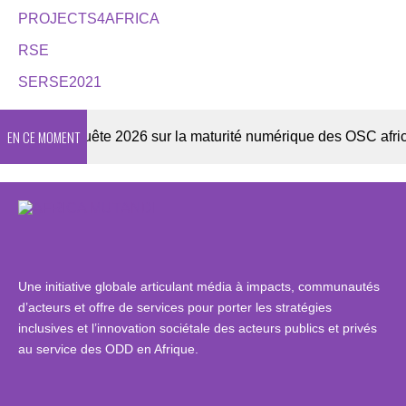
PROJECTS4AFRICA
RSE
SERSE2021
EN CE MOMENT
er
Enquête 2026 sur la maturité numérique des OSC africain
Une initiative globale articulant média à impacts, communautés
d’acteurs et offre de services pour porter les stratégies
inclusives et l’innovation sociétale des acteurs publics et privés
au service des ODD en Afrique.