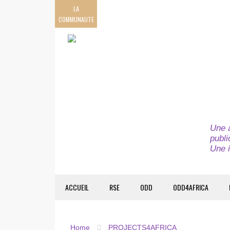
LA
COMMUNAUTE
Une a
publi
Une i
ACCUEIL
RSE
ODD
ODD4AFRICA
Home
PROJECTS4AFRICA