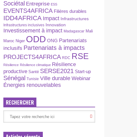
Sociétal
Entreprise
ESS
EVENTS4AFRICA
Filières durables
IDD4AFRICA
Impact
Infrastructures
Innovation
Infrastructures inclusives
Investissement à impact
Madagascar
Mali
ODD
Partenariats
ONG
Maroc
Niger
Partenariats à impacts
inclusifs
RSE
PROJECTS4AFRICA
RDC
Résilience
Résilience
Résilience climatique
SERSE2021
productive
Start-up
Santé
Sénégal
Ville durable
Webinar
Tunisie
Énergies renouvelables
RECHERCHER
Articles récents