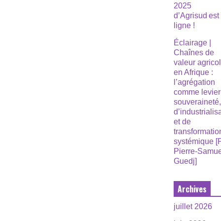
2025
d’Agrisud est
ligne !
Éclairage |
Chaînes de
valeur agrico
en Afrique :
l’agrégation
comme levier
souveraineté
d’industrialis
et de
transformatio
systémique [
Pierre-Samue
Guedj]
Archives
juillet 2026