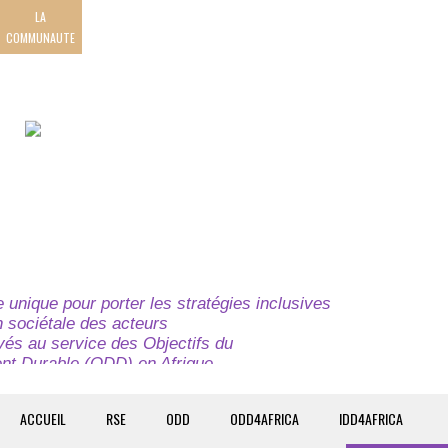
LA
COMMUNAUTE
unique pour porter les stratégies inclusives
on sociétale des acteurs
ivés au service des Objectifs du
t Durable (ODD) en Afrique.
e globale à l’attention des parties prenantes du
t du continent.
ACCUEIL
RSE
ODD
ODD4AFRICA
IDD4AFRICA