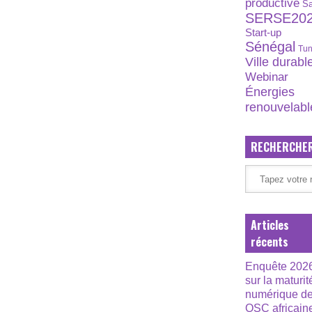
productive
S
SERSE20
Start-up
Sénégal
Tun
Ville durabl
Webinar
Énergies
renouvelabl
RECHERCHE
Articles
récents
Enquête 202
sur la maturit
numérique d
OSC africain