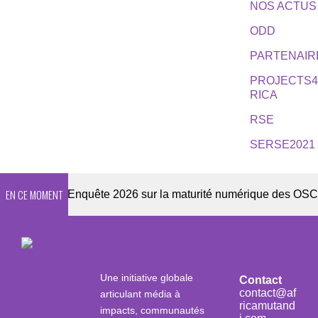
NOS ACTUS
ODD
PARTENAIR
PROJECTS
RICA
RSE
SERSE2021
EN CE MOMENT
etter
Enquête 2026 sur la maturité numérique des OSC afric
Une initiative globale
Contact
contact@af
articulant média à
ricamutand
impacts, communautés