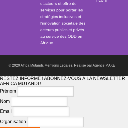
i.com
d’acteurs et offre de
services pour porter les
stratégies inclusives et
l’innovation sociétale des
acteurs publics et privés
au service des ODD en
Afrique.
© 2020 Africa Mutandi.
Mentions Légales.
Réalisé par
Agence MAKE
RESTEZ INFORMÉ ! ABONNEZ-VOUS À LA NEWSLETTER
AFRICA MUTANDI !
Prénom
Nom
Email
Organisation