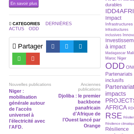
En savoir plus
durables
IDD4AFR
Impact
DERNIÈRES
CATEGORIES
Infrastructures
ACTUS
ODD
Infrastructures
Innov
inclusives
Investissem
Partager
à impact
Madagascar
Mal
Maroc
Niger
ODD
ON
Partenariats
inclusifs
Nouvelles publications
Anciennes
Partenaria
publications
Niger :
impacts
Djoliba : le premier
mobilisation
PROJECT
backbone
générale autour
AFRICA
panafricain
RD
de l’accès
RSE
d’Afrique de
universel à
Résilie
l’Ouest lancé par
l’électricité avec
Résilience climatiq
Orange
l’AFD.
Résilience