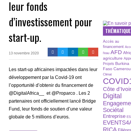
leur fonds
d’investissement pour
THÉMATIQUE
start-up.
Accès au
financement
Acc
AFD
Afri
13 novembre 2020
l’eau
agriculture
Appe
Burkina
Projets
Faso
Camerou
Les start-up africaines impactées dans leur
Climat
développement par la Covid-19 ont
COVID
l’opportunité d’obtenir du financement de
Côte d'Ivoi
@DigitalAfrica__ et @Proparco . Les 2
Digital
partenaires ont officiellement lancé Bridge
Engageme
Fund, leur fonds de soutien d’une valeur
Sociétal
Entreprise
globale de 5 millions d’euros.
ES
EVENTS4
RICA
Filière