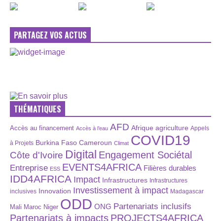
PARTAGEZ VOS ACTUS
THÉMATIQUES
AFD
Afrique
agriculture
Accès au financement
Appels
Accès à l’eau
COVID19
Burkina Faso
Cameroun
à Projets
Climat
Digital
Engagement Sociétal
Côte d'Ivoire
EVENTS4AFRICA
Entreprise
Filières durables
ESS
IDD4AFRICA
Impact
Infrastructures
Infrastructures
Investissement à impact
Innovation
inclusives
Madagascar
ODD
Partenariats inclusifs
ONG
Maroc
Niger
Mali
Partenariats à impacts
PROJECTS4AFRICA