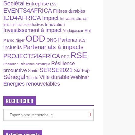
Sociétal
Entreprise
ESS
EVENTS4AFRICA
Filières durables
IDD4AFRICA
Impact
Infrastructures
Innovation
Infrastructures inclusives
Investissement à impact
Madagascar
Mali
ODD
Partenariats
ONG
Maroc
Niger
Partenariats à impacts
inclusifs
RSE
PROJECTS4AFRICA
RDC
Résilience
Résilience
Résilience climatique
SERSE2021
productive
Start-up
Santé
Sénégal
Ville durable
Webinar
Tunisie
Énergies renouvelables
RECHERCHER
Articles récents