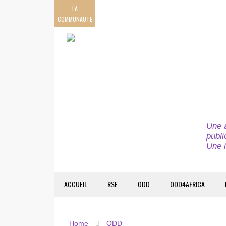
LA
COMMUNAUTE
Une a
publi
Une i
ACCUEIL
RSE
ODD
ODD4AFRICA
Home
ODD