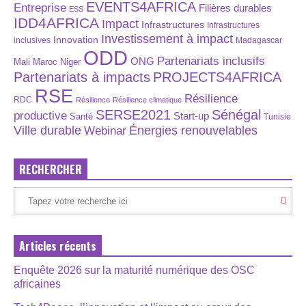
EVENTS4AFRICA
Entreprise
Filières durables
ESS
IDD4AFRICA
Impact
Infrastructures
Infrastructures
Investissement à impact
Innovation
inclusives
Madagascar
ODD
Partenariats inclusifs
ONG
Maroc
Niger
Mali
Partenariats à impacts
PROJECTS4AFRICA
RSE
Résilience
RDC
Résilience
Résilience climatique
SERSE2021
Sénégal
productive
Start-up
Santé
Tunisie
Énergies renouvelables
Ville durable
Webinar
RECHERCHER
Articles récents
Enquête 2026 sur la maturité numérique des OSC
africaines