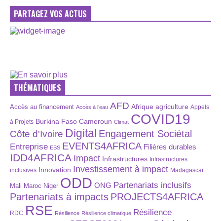
PARTAGEZ VOS ACTUS
THÉMATIQUES
AFD
Afrique
agriculture
Accès au financement
Appels
Accès à l’eau
COVID19
Burkina Faso
Cameroun
à Projets
Climat
Digital
Engagement Sociétal
Côte d'Ivoire
EVENTS4AFRICA
Entreprise
Filières durables
ESS
IDD4AFRICA
Impact
Infrastructures
Infrastructures
Investissement à impact
Innovation
inclusives
Madagascar
ODD
Partenariats inclusifs
ONG
Maroc
Niger
Mali
Partenariats à impacts
PROJECTS4AFRICA
RSE
Résilience
RDC
Résilience
Résilience climatique