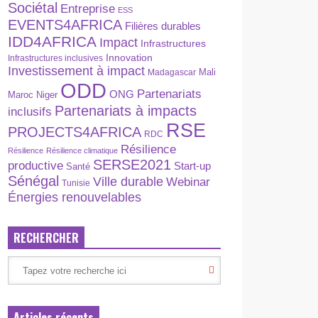
Sociétal
Entreprise
ESS
EVENTS4AFRICA
Filières durables
IDD4AFRICA
Impact
Infrastructures
Innovation
Infrastructures inclusives
Investissement à impact
Madagascar
Mali
ODD
Partenariats
ONG
Maroc
Niger
Partenariats à impacts
inclusifs
RSE
PROJECTS4AFRICA
RDC
Résilience
Résilience
Résilience climatique
SERSE2021
productive
Start-up
Santé
Sénégal
Ville durable
Webinar
Tunisie
Énergies renouvelables
RECHERCHER
Articles récents