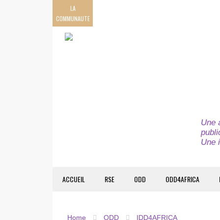
LA
COMMUNAUTE
Une a
publi
Une i
ACCUEIL
RSE
ODD
ODD4AFRICA
Home
ODD
IDD4AFRICA