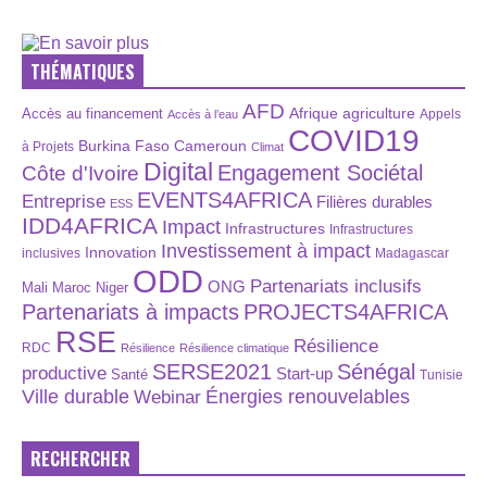
THÉMATIQUES
AFD
Afrique
agriculture
Accès au financement
Appels
Accès à l’eau
COVID19
Burkina Faso
Cameroun
à Projets
Climat
Digital
Engagement Sociétal
Côte d'Ivoire
EVENTS4AFRICA
Entreprise
Filières durables
ESS
IDD4AFRICA
Impact
Infrastructures
Infrastructures
Investissement à impact
Innovation
inclusives
Madagascar
ODD
Partenariats inclusifs
ONG
Maroc
Niger
Mali
Partenariats à impacts
PROJECTS4AFRICA
RSE
Résilience
RDC
Résilience
Résilience climatique
SERSE2021
Sénégal
productive
Start-up
Santé
Tunisie
Énergies renouvelables
Ville durable
Webinar
RECHERCHER