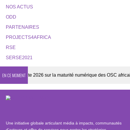
NOS ACTUS
ODD
PARTENAIRES
PROJECTS4AFRICA
RSE
SERSE2021
EN CE MOMENT
Enquête 2026 sur la maturité numérique des OSC africaines
Une initiative globale articulant média à impacts, communautés
d’acteurs et offre de services pour porter les stratégies