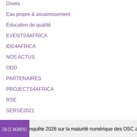
Divers
Eau propre & assainissement
Éducation de qualité
EVENTS4AFRICA
IDD4AFRICA
NOS ACTUS
ODD
PARTENAIRES
PROJECTS4AFRICA
RSE
SERSE2021
EN CE MOMENT
ter
Enquête 2026 sur la maturité numérique des OSC africai