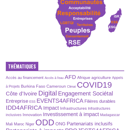
THÉMATIQUES
AFD
Afrique
agriculture
Accès au financement
Appels
Accès à l’eau
COVID19
Burkina Faso
Cameroun
à Projets
Climat
Digital
Engagement Sociétal
Côte d'Ivoire
EVENTS4AFRICA
Entreprise
Filières durables
ESS
IDD4AFRICA
Impact
Infrastructures
Infrastructures
Investissement à impact
Innovation
inclusives
Madagascar
ODD
Partenariats inclusifs
ONG
Maroc
Niger
Mali