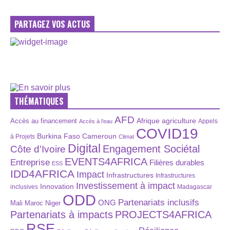
PARTAGEZ VOS ACTUS
THÉMATIQUES
AFD
Afrique
agriculture
Accès au financement
Appels
Accès à l’eau
COVID19
Burkina Faso
Cameroun
à Projets
Climat
Digital
Engagement Sociétal
Côte d'Ivoire
EVENTS4AFRICA
Entreprise
Filières durables
ESS
IDD4AFRICA
Impact
Infrastructures
Infrastructures
Investissement à impact
Innovation
inclusives
Madagascar
ODD
Partenariats inclusifs
ONG
Maroc
Niger
Mali
Partenariats à impacts
PROJECTS4AFRICA
RSE