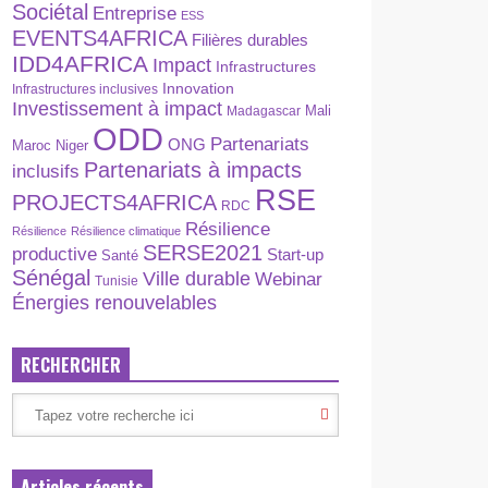
Sociétal
Entreprise
ESS
EVENTS4AFRICA
Filières durables
IDD4AFRICA
Impact
Infrastructures
Innovation
Infrastructures inclusives
Investissement à impact
Madagascar
Mali
ODD
Partenariats
ONG
Maroc
Niger
Partenariats à impacts
inclusifs
RSE
PROJECTS4AFRICA
RDC
Résilience
Résilience
Résilience climatique
SERSE2021
productive
Start-up
Santé
Sénégal
Ville durable
Webinar
Tunisie
Énergies renouvelables
RECHERCHER
Articles récents