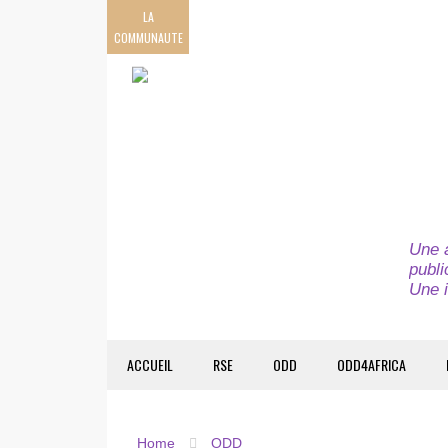
LA
COMMUNAUTE
Une a
publi
Une i
ACCUEIL
RSE
ODD
ODD4AFRICA
Home
ODD