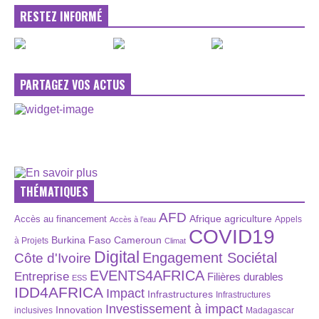
RESTEZ INFORMÉ
PARTAGEZ VOS ACTUS
THÉMATIQUES
AFD
Afrique
agriculture
Accès au financement
Appels
Accès à l’eau
COVID19
Burkina Faso
Cameroun
à Projets
Climat
Digital
Engagement Sociétal
Côte d'Ivoire
EVENTS4AFRICA
Entreprise
Filières durables
ESS
IDD4AFRICA
Impact
Infrastructures
Infrastructures
Investissement à impact
Innovation
inclusives
Madagascar