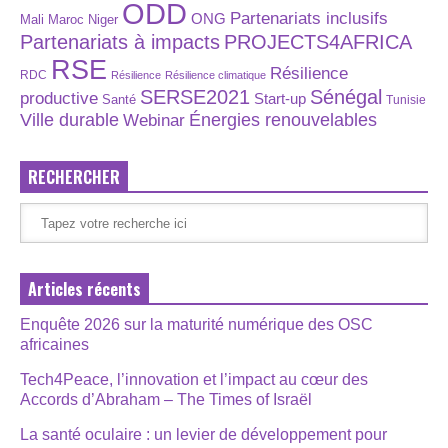
ODD
Partenariats inclusifs
ONG
Maroc
Niger
Mali
Partenariats à impacts
PROJECTS4AFRICA
RSE
Résilience
RDC
Résilience
Résilience climatique
SERSE2021
Sénégal
productive
Start-up
Santé
Tunisie
Énergies renouvelables
Ville durable
Webinar
RECHERCHER
Articles récents
Enquête 2026 sur la maturité numérique des OSC
africaines
Tech4Peace, l’innovation et l’impact au cœur des
Accords d’Abraham – The Times of Israël
La santé oculaire : un levier de développement pour