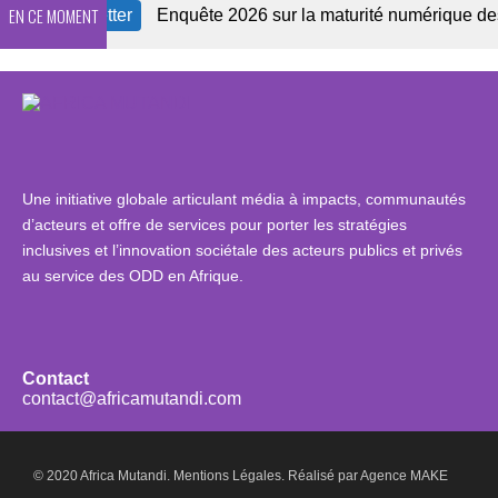
EN CE MOMENT
e Newsletter
Enquête 2026 sur la maturité numérique des OS
Une initiative globale articulant média à impacts, communautés
d’acteurs et offre de services pour porter les stratégies
inclusives et l’innovation sociétale des acteurs publics et privés
au service des ODD en Afrique.
Contact
contact@africamutandi.com
© 2020 Africa Mutandi.
Mentions Légales.
Réalisé par
Agence MAKE